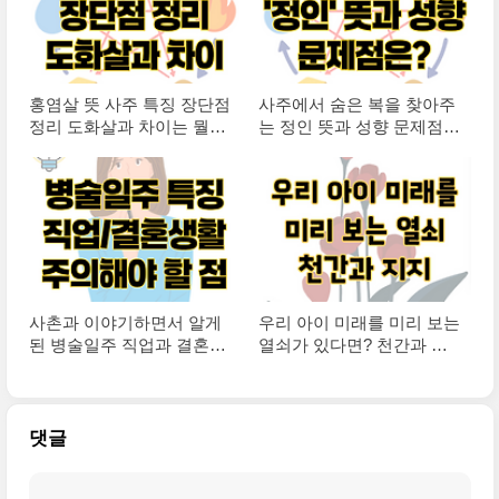
홍염살 뜻 사주 특징 장단점
사주에서 숨은 복을 찾아주
정리 도화살과 차이는 뭘
는 정인 뜻과 성향 문제점까
까?(+경신일주)
지
사촌과 이야기하면서 알게
우리 아이 미래를 미리 보는
된 병술일주 직업과 결혼생
열쇠가 있다면? 천간과 지
활 특징은?
지 이해하기
댓글