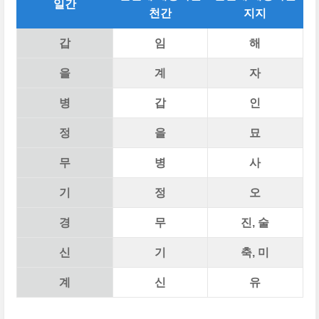
일간
천간
지지
갑
임
해
을
계
자
병
갑
인
정
을
묘
무
병
사
기
정
오
경
무
진, 술
신
기
축, 미
계
신
유