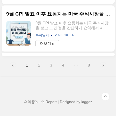
도움이 되는 글들 자동 주식 모으기 리얼티
자를 하기로 마음먹었다. 그런데 처음 투자
인컴(O) 200일 ..
를 시작할 때는 '소수점'투자라는 개념을 잘
9월 CPI 발표 이후 요동치는 미국 주식시장을 보고 느낀 점
알지 못했기 때문에 매 달 asml이라는 기업
의 주식을 한 개에서 두 개씩 매수했다.
9월 CPI 발표 이후 요동치는 미국 주식시장
ASML 주가 하락에도 매수하는 3가지 이유
을 보고 느낀 점을 간단하게 요약해서 써보
처음 매수할 당시 가격이 370달러 선이었던
고자 한다. 많은 사람들이 이번 9월 CPI 예
걸로 기억하는데 그걸로 수익을 꽤 내고, 나
투자일기
2022. 10. 14.
상치를 보면서 예상치를 상회할 것이라는
에게는 적립식 투자가 어울리는 것 같다는
전망을 내놓았다. 그래서 많은 사람들이 주
더보기 ››
생각을 했다.(아직까지도 매수 및 보유 중)
가의 추가 하락을 예상했다. 이미 발표 2시
그러다가 포트폴리오에 매 달 월세처럼 배
간 전부터 암호화폐 시장에서는 이더리움을
당금을 입금해 주는 기업이 있다고 ..
포함한 알트코인들이 하락을 이어가고 있었
고, 나 역시 비트코인 선물거래를 통해서 하
1
2
3
4
···
8
락에 베팅하고 수익을 내고 있었기에 원웨
이로 하락을 생각하고 있었다. 9시 30분에
CPI 발표 후 역시나 예상대로 인플레이션은
전혀 잡히지 않았고, 예상치를 상회하면서
인플레이션이 아직 심하다는 것을 보여주었
다. 그리고 주식창을 켜서 살펴보니 말 그대
로 주식 차트는 '폭락'이라고 불러도 될 정도
로 엄청난 추락을 하고 있었다. 특히..
© 익꿍's Life Report | Designed by
laggoz