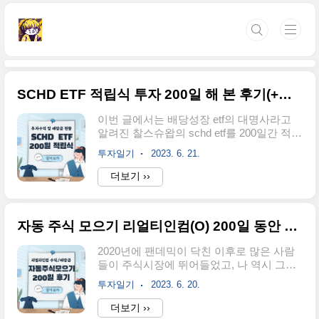
본문 바로가기
SCHD ETF 적립식 투자 200일 해 본 후기(+수익 배당금)
이번 글에서는 배당성장 etf의 대명사라고
알려진 찰스슈왑의 schd etf를 200일간 적립
식 매수한 후기 및 수익과 배당금에 대해 알
투자일기
2023. 6. 21.
아보도록 하겠다. 아마 주식을 하는 사람이
라면 '복리의 마법'이라는 단어를 한 번쯤은
더보기 ››
들어봤을 거라 생각한다. 적은 돈을 투자했
더라도 이자에 이자가 붙고 거기에 시간이
라는 마법이 더해지면 엄청나게 큰돈으로
자동 주식 모으기 리얼티인컴(O) 200일 동안 매수한 후기(+수익 배당금)
돌아온다는 것이다. 복리의 마법 72의 법칙
이란? 그래서 배당성장률이 높고 안정적인
2020년에 팬데믹이 닥친 이후로 많은 사람
etf를 찾다가 찰스슈왑의 schd etf를 선택하
들이 주식시장에 뛰어들었고, 나 역시 그중
게 되었다. 해당 etf에 투자를 고려한 이유는
에 하나였다. 처음부터 난 소심하고 조금만
아래의 글에 써두었으니 궁금하다면 아래
투자일기
2023. 6. 20.
가격이 움직여도 흔들릴 것을 스스로 너무
글도 읽어보기를 추천한다. SCHD ETF 배
도 잘 알았기 때문에 토스증권에서 제공하
더보기 ››
당과 성장 모두 얻는 방법 📌함께 읽어보면
는 자동 주식 모으기 기능을 통한 적립식 투