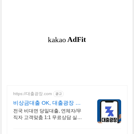
https://대출광장.com
광고
비상금대출 OK, 대출광장 대
출중개플랫폼
전국 비대면 당일대출, 연체자/무
직자 고객맞춤 1:1 무료상담 실시
간 무료 맞춤상담!