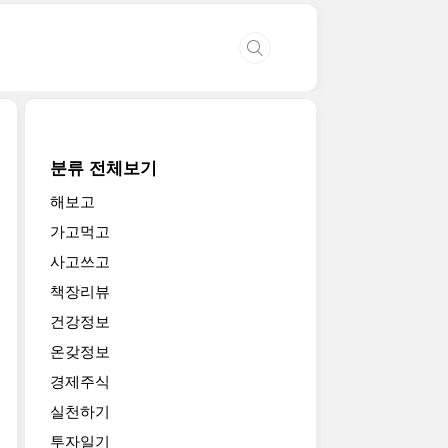
분류 전체보기
해보고
가고먹고
사고쓰고
책장리뷰
건강정보
온갖정보
경제주식
실천하기
투자일기