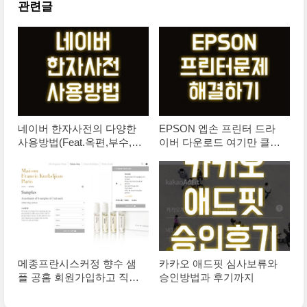
관련글
네이버 한자사전의 다양한
EPSON 엡손 프린터 드라
사용방법(Feat.옥편,부수,필
이버 다운로드 여기만 클릭
기인식기)
하면 해결
메종프란시스커정 향수 샘
카카오 애드핏 심사보류와
플 공홈 회원가입하고 직구
승인방법과 후기까지
하는 방법