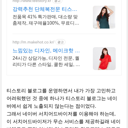
http://www.teestory.kr
광고
강력추천 단체복전문 티스토
리 16년 전통의 전문업체
전품목 41% 특가판매, 대소량 맞
춤제작, 재구매율100%, 무료디자
인, 신속제작
http://m.makehot.co.kr/
광고
느낌있는 디자인, 메이크핫 차
별화되고 세련된 디자인!
24시간 상담가능, 디자인 전문, 퀄
리티가 다른 스타일, 쿨한 세일, 핫
한 디자인
티스토리 블로그를 운영하면서 내가 가장 고민하고
어려워했던 것 중에 하나가 티스토리 블로그는 네이
버에서 쉽게 노출되지 않는다는 점이었다.
그래서 네이버 서치어드바이저를 이용해야 하는데,
이 서치어드바이저가 무슨 서비스를 제공하길래 네이