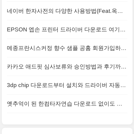
여기서 끝!
네이버 한자사전의 다양한 사용방법(Feat.옥편,
부수,필기인식기)
EPSON 엡손 프린터 드라이버 다운로드 여기만
클릭하면 해결
메종프란시스커정 향수 샘플 공홈 회원가입하고
직구하는 방법
카카오 애드핏 심사보류와 승인방법과 후기까지
3dp chip 다운로드부터 설치와 드라이버 자동설
치방법까지 !
옛추억이 된 한컴타자연습 다운로드 없이도 가
능하다!