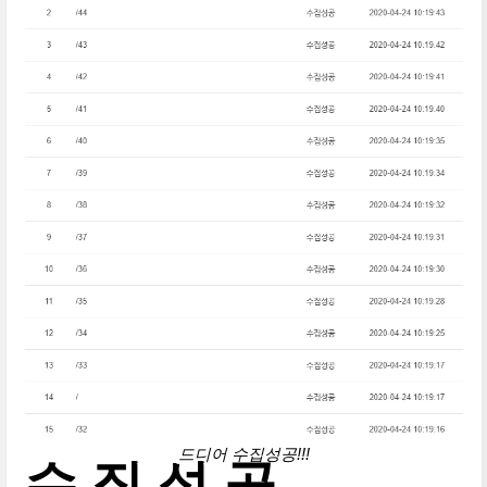
드디어 수집성공!!!
수.집.성.공