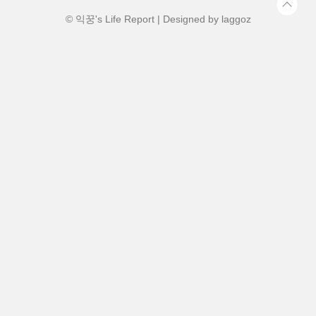
는 이유가 무얼까? 오랜시간 경제적으로 어
려움을 겪다보니 조그만일에도 혹..
© 익꿍's Life Report | Designed by
laggoz