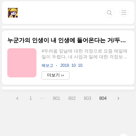
본문 바로가기
누군가의 인생이 내 인생에 들어온다는 거/두근거림/두려움/설레임/주저리주저리
#두려움 앞날에 대한 걱정으로 요즘 매일매
일이 두렵다. 내 사업과 일에 대한 걱정보다
는, '나와 함께하는 사람들의 행복이 지속될
해보고
2019. 10. 10.
수 있을까?' 에 대한 두려움이 더 크다. 나 혼
자 하는 일이 아니기에, 내 사업파트너들과
더보기 ››
함께하는 일이기에 더욱 그렇다. 나도 사실
가보지 못한 어떤 길을 내가 팔로워들을 데
리고 앞장서야 할 때. 그때의 두근거림과 설
렘과 그리고 두려움을 어디에다가 하소연
1
···
801
802
803
804
할 수 있을까? #마음의 여유 내가 아직 마음
의 여유가 부족하다. 어떤 일이 일어나도 태
연하게 대처해야 하는데, 사람들 사이에 일
어난 사소한 일을 가지고도 화내는 내 모습
을 보면서 아직 내가 많이 부족하다는 것을
느낀다. 마음의 여유를 생각처럼 갖지 못하