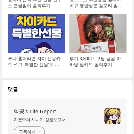
소 연골말이 솔직후기
베큐 영양성분 칼로리 알아
보자
루나 홀더라면 차이 신용카
후기 3,800개 쿠팡 곰곰 마
드 쓰고 '특별한 선물'도 받
라탕 밀키트 솔직후기
자
댓글
익꿍's Life Report
자본주의 새내기 성장보고서
구독하기