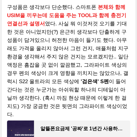
구성품은 생각보다 단순했다. 스마트폰
본체와 함께
USIM을 끼우는데 도움을 주는 TOOL과 함께 충전기
연결선과 설명서
였다. 사실 뭐 이것저것 오기를 기대
한 것은 아니었지만(?) 은근히 생각보다 단출하게 구
성품이 담겨있으니 허전한 마음이 들기도 했다. 아무
래도 가격을 올리지 않아서 그런 건지, 애플처럼 지구
환경을 생각해서 주지 않은 건지는 모르겠지만.. 일단
액정은 흠잡을 곳 없이 깔끔했고, 그라파이트 색상의
경우 펜의 색상이 크게 영향을 끼치지는 않았으나, 갤
럭시 S22 울트라의 모든 색상에
'검은색' S펜
이 들어
간다는 것은 누군가는 아쉬워할 하나의 디테일이 아
닐까 생각한다. (혹시 까짐 현상 때문에 이렇게 한 걸
지도) 가장 궁금한 것은 뒷면의 그라파이트 색상이었
다.
알뜰폰요금제 '공짜'로 1년간 사용하고 짠테크 하는 방법