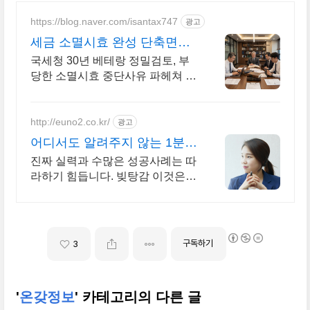
https://blog.naver.com/isantax747
광고
세금 소멸시효 완성 단축면책
조세 불복 전문 세무법인
국세청 30년 베테랑 정밀검토, 부
당한 소멸시효 중단사유 파헤쳐 체
납세금 면책 과세 오류 차단 및 압
류 해제, 비밀 보장 1:1 무료 진단
http://euno2.co.kr/
광고
어디서도 알려주지 않는 1분
AI 자가진단
진짜 실력과 수많은 성공사례는 따
라하기 힘듭니다. 빚탕감 이것은
꼭 알아야합니다
구독하기
3
'
온갖정보
' 카테고리의 다른 글