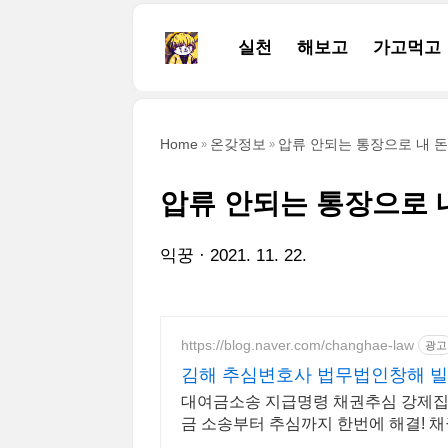
본문 바로가기
실천
해보고
가고먹고
Home
온갖정보
압류 안되는 통장으로 내 
압류 안되는 통장으로 
익꿍
2021. 11. 22.
https://blog.naver.com/changhae-law
광고
김해 추심변호사 법무법인창해 빌
대여금소송 지급명령 채권추심 강제집
금 소송부터 추심까지 한번에 해결!
상담하세요