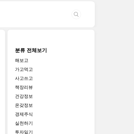
분류 전체보기
해보고
가고먹고
사고쓰고
책장리뷰
건강정보
온갖정보
경제주식
실천하기
투자일기