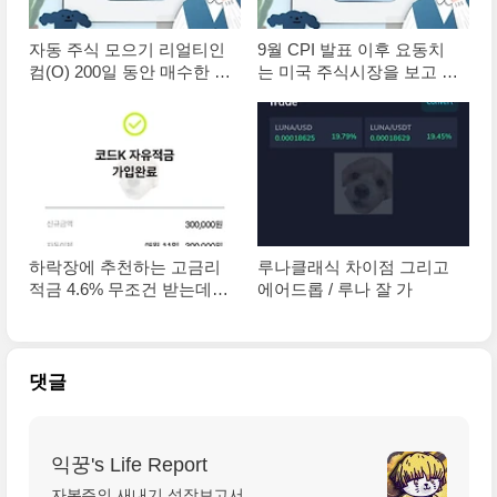
자동 주식 모으기 리얼티인
9월 CPI 발표 이후 요동치
컴(O) 200일 동안 매수한 후
는 미국 주식시장을 보고 느
기(+수익 배당금)
낀 점
하락장에 추천하는 고금리
루나클래식 차이점 그리고
적금 4.6% 무조건 받는데
에어드롭 / 루나 잘 가
왜 안해?
댓글
익꿍's Life Report
자본주의 새내기 성장보고서