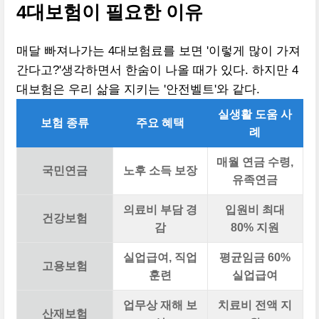
4대보험이 필요한 이유
매달 빠져나가는 4대보험료를 보면 '이렇게 많이 가져
간다고?'생각하면서 한숨이 나올 때가 있다. 하지만 4
대보험은 우리 삶을 지키는 '안전벨트'와 같다.
실생활 도움 사
보험 종류
주요 혜택
례
매월 연금 수령,
국민연금
노후 소득 보장
유족연금
의료비 부담 경
입원비 최대
건강보험
감
80% 지원
실업급여, 직업
평균임금 60%
고용보험
훈련
실업급여
업무상 재해 보
치료비 전액 지
산재보험