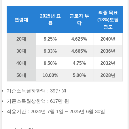
최종 목표
2025년 요
근로자 부
연령대
(13%)도달
율
담
연도
20대
9.25%
4.625%
2040년
30대
9.33%
4.665%
2036년
40대
9.50%
4.75%
2032년
50대
10.00%
5.00%
2028년
기준소득월하한액 : 39만 원
기준소득월상한액 : 617만 원
적용기간 : 2024년 7월 1일 ~ 2025년 6월 30일