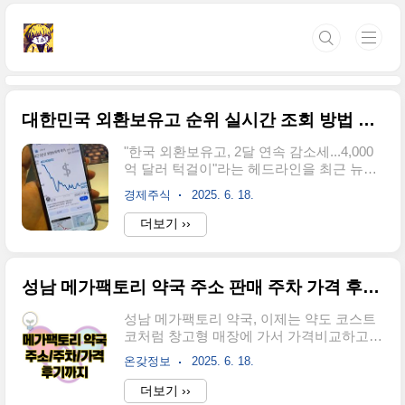
본문 바로가기
대한민국 외환보유고 순위 실시간 조회 방법 2가지 통화스왑
"한국 외환보유고, 2달 연속 감소세...4,000
억 달러 턱걸이"라는 헤드라인을 최근 뉴스
에서 한 번쯤은 보셨을 거 같은데요. 2025년
경제주식
2025. 6. 18.
4월 말 기준으로 우리나라 외환보유고가
4,046억 달러로 전월 대비 49.9억 달러 감소
더보기 ››
하면서 경제 전문가들 사이에서 관심이 높
아지고 있어요.국가 경제의 건강을 가늠하
는 중요 지표 중 하나로 '외환보유고'가 자주
성남 메가팩토리 약국 주소 판매 주차 가격 후기 | 법적 문제는 없을까?
언급되는데요. 이게 뭐고, 왜 전문가나 투자
자들이 주목하는지 오늘 소개해드릴게요.
성남 메가팩토리 약국, 이제는 약도 코스트
1997년 12월에 우리나라 외환보유고는 단
코처럼 창고형 매장에 가서 가격비교하고
39억 달러까지 떨어졌었죠. 이 충격적 숫자
살 수 있다고 하네요. 2025년 6월 한국 약업
는 IMF 외환위기 당시 대한민국이 얼마나
온갖정보
2025. 6. 18.
계에서 지각변동이 일어났는데요. 경기도
위험한 상황에 처했었는지를 알려주는데요.
성남에 국내 최초의 창고형 약국 '메가팩토
더보기 ››
우리나라는 4,000억 달러가 넘는 외환보유
리'가 문을 열면서 약사들과 소비자들 사이