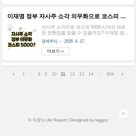
고를 보유한 세계 10위 수준의 외환보유고
에서 뜨거운 논쟁이 벌어지고 있어요.'약국
를 보유하면서 안정적..
계의 코스트코'라는 별명을 얻은 이곳은 고
이재명 정부 자사주 소각 의무화으로 코스피 5000 갈 수 있을까?
객이 카트를 끌고 약을 직접 골라담을 수 있
는 전례없던 쇼핑 경험을 제공하는데요. 이
자사주 소각으로 코스피 5000 시대의 새로
런 혁신적 시도가 모든 이들에게 환영받는
운 전환점을 맞을 수 있을까요? 이재명 정부
건 아니에요. 약사들은 의약품의 오남용 위
출범 이후에 한국 증시는 그야말로 뜨거운
험성과 함께 전문성이 희석된다며 강력하게
경제주식
2025. 6. 17.
감자가 되었는데요. "코스피 5000 달성"이라
반발을 하고 있구요. 경기약사회는 전담TF
는 야심찬 목표와 함께 자사주 소각 의무화
더보기 ››
를 구성하면서 대응하고 있다고 하는데요.
라는 파격적 공약이 등장하면서 주식시장은
과연 선진국들에 존재하는 창고형약국이 우
물론이고 재계 전체가 큰 파장을 일으키고
리나라에도 잘 적응(?)할 수 있을까요?성남
있어요.특히 증권주들이 연일 신고가 갱신
메가팩..
을 이어가고 있으며 신영증권의 경우 자사
1
···
8
9
10
11
12
13
14
···
804
주 보유 비중이 50%를 넘어간다는 사실이
알려지면서 주가가 20% 이상 급등하는 등
시장의 반응이 뜨거운데요.이번 정책이 코
리아 디스카운트를 해소하는 열쇠가 될 수
있을까요?자사주 소각이란?자사주 소각은
시장에서 자기 회사의 주식을 매입한 후 이
를 영구적으로 없애는 행위를 말해요. 이 과
정을 통해서 시장 전체에 유통되는 주식 수
© 익꿍's Life Report | Designed by
laggoz
가 ..