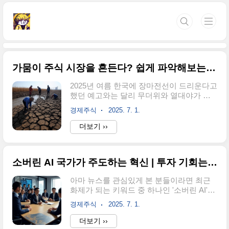
본문 바로가기
가뭄이 주식 시장을 흔든다? 쉽게 파악해보는 가뭄 관련주(국내/해외)
2025년 여름 한국에 장마전선이 드리운다고
했던 예고와는 달리 무더위와 열대야가 시
작된다는 뉴스를 보셨을거에요. 그래서 많
경제주식
2025. 7. 1.
은 분들이 "가뭄 오는 거 아니었어?"라는 말
들이 나오고 있는데요.가뭄은 물 부족부터
더보기 ››
시작해서 농사 문제까지 이어지니까 기업들
에도 기회가 될 수 있어요. 물을 관리하거나
가뭄에도 농작물을 키울 수 있는 기업들이
소버린 AI 국가가 주도하는 혁신 | 투자 기회는 어떤 기업에 있을까?
주목받고 있는 이유인데요. 어떤 회사가 있
고, 왜 매력적인지 함께 알아보도록 할게요.
아마 뉴스를 관심있게 본 분들이라면 최근
국내에서 눈여겨볼 가뭄 관련주1️⃣코오롱글
화제가 되는 키워드 중 하나인 '소버린 AI'에
로벌코오롱 글로벌은 건설과 환경 사업을
대해 들어본 적이 있을 거라고 생각하는데
하는 회사인데요. 특히 물을 깨끗하게 만드
경제주식
2025. 7. 1.
요.저 역시 전 세계가 패권을 두고 싸우는 섹
는 수처리 기술이 강점인 회사에요. 해외에
터인만큼 주의깊게 살펴보고 있는 테마에
더보기 ››
서도 상하수도 사업으로 인정받고 있는 기
요. 지금 우리나라 정부에서도 AI를 엄청나