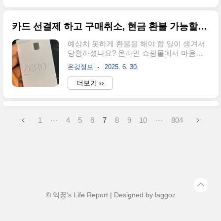
업이죠. 지금 주가는 10,390원인데요. 배당
게 강조하고 있잖아요. 그래서 이번 글을 통
금도 연 3% 이상이나 주기 때문에 주식으로
해서 소버린 AI가 뭔지 알아보고, 앞으로 우
..
카드 선결제 하고 구매취소, 현금 환불 가능할까요? 경험담 공유할게요!
리의 투자 기회는 어떤 기업에 있는지 자세
하게 알아보도록 할게요.소버린 AI 란?소버
예상치 못하게 환불을 해야 할 일이 생겨서
린 AI(Sovereign AI)는 국가가 자체적으로 AI
당황하셨나요? 온라인 쇼핑몰에서 마음에
기술을 개발하고 관리, 운영까지 하는 체계
드는 옷을 발견해서 카드로 결제했는데, 며
를 말하는데요. 데이터 주권부터 시작해서
온갖정보
2025. 6. 30.
칠 후에 카드 앱에서 '선결제'까지 미리 해버
국가 안보, 경제적 독립성을 확보하기 위해
렸어요. 근데 막상 상품이 도착해보니 사이
더보기 ››
서 설계된 거에요. 민간 기업 주도의 AI(챗지
즈가 맞지 않아서 교환을 요청하니까, 재고
피티나 클로드, 그록 등)과 다르게 소버린 AI
부족으로 구매취소만 가능하다는 거에요.
는 정부가 ..
아마 이런 경우가 가장 흔히 벌어지는 경우
가 한의원에서 다이어트 약을 구매하거나,
1
···
4
5
6
7
8
9
10
···
804
헬스장에서 피티를 끊은 경우가 아닐까 생
각되는데요. "이미 카드값을 미리 냈다면, 환
불은 어떻게 받을 수 있을까?"에 대한 부분
을 가장 많이 궁금해하실 거 같아요. 현금으
로 바로 돌려받을 수 있는지, 아니면 다른 방
식으로 처리되는지 막막하잖아요. 비슷한
상황을 겪고 계신 분들을 위해서 실제 경험
을 바탕으로 카드 선결제 후 구매취소를 하
© 익꿍's Life Report | Designed by
laggoz
면..