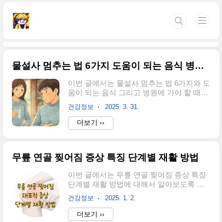
본문 바로가기
물설사 멈추는 법 6가지 도움이 되는 음식 병원에 가야 할 때는?
이번 글에서는 물설사 멈추는 법 6가지와 도
움이 되는 음식 그리고 병원에 가야 할 때는
언제인지 알아보도록 하겠다. 어느 날 아침,
건강정보
2025. 3. 31.
갑자기 배에 불편함을 느끼고 급하게 화장
실로 달려가니 오늘 하루의 시작에서부터
더보기 ››
난감함을 느꼈다. 물설사는 우리 모두가 경
험해본 불청객으로 업무 미팅 중이나, 중요
한 약속 전, 또는 여행 도중 갑자기 찾아와서
무릎 연골 찢어짐 증상 특징 단계별 재활 방법
일상을 완전히 뒤집어버린다. 얼마 전에 찾
아온 물설사 때문에 하루종일 화장실만 들
이번 글에서는 무릎 연골 찢어짐 증상 특징
락날락 하면서 하루를 그대로 날려버린 적
단계별 재활 방법에 대해서 알아보도록 하
이 있는데, 처음에는 그냥 두면 괜찮아질거
겠다. 최근 주말에 등산을 하다가 갑자기 무
라 생각했음에도 시간이 지나도 나아지지
건강정보
2025. 1. 2.
릎 통증 때문에 꽤나 고생을 했었다. 단순히
않고 내 몸의 기력이 빠져나간다는 느낌을
무릎을 살짝 삐었다고 생각했는데, 알고 보
더보기 ››
받았다. 물설사는 이처럼 단순히 불편함을
니 연골이 찢어진 상태였다. 일상적인 움직