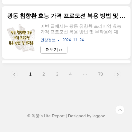
넘어서 적절하게 대처하지 않을 때 탈수와
임이 어려워지면서 평소에 내가 얼마나 건
영양 불균형으로 이어질 수 있는 증상이
강한 무릎에 의존하고 있었는지 깨달았다.
다. 이번 ..
광동 침향환 효능 가격 프로모션 복용 방법 및 부작용
무릎 연골 찢어짐은 우리 일상을 크게 흔들
어놓을 수 있는 부상이므로 증상을 확인했
이번 글에서는 광동 침향환 프리미엄 효능
다면 즉시 재활을 해야 한다.무릎 연골의 역
가격 프로모션 복용 방법 및 부작용에 대해
할우리 몸의 무릎 연골은 자동차의 쇼크업
모두 알아보도록 하겠다. 최근 건강에 대한
소버와 같은 역할을 하는데, 매일 수천 번의
건강정보
2024. 11. 24.
관심이 높아지면서 '침향환'이라는 상품에
충격을 흡수하고, 뼈와 뼈 사이의 마찰을 줄
대해 궁금해하는 사람들도 급증하고 있
더보기 ››
여주는 구조물이라고 할 수 있다. 하지만 이
다. 이 제품이 어떤 특별함을 가지고 있는지,
'부품'은 한번 손상되면 스스로 회복하기 어
주요 효능은 어떻게 되는지 그리고 정말 효
렵다는 특징을 가지고 있어 평소에 관리를 ..
과가 있는지 마지막으로 가장 중요한 가격
은 어떻게 되는지 모든 것에 대해 알아보려
1
2
3
4
···
79
고 한다.침향환의 역사침향환은 조선시대까
지 역사를 거슬러 올라가야 한다. 조선왕조
실록에 따르면 '침향'이라는 것 자체가 왕실
에 오르내리던 귀한 약재였다는 것을 알 수
있다. 특히 침향은 나무에서 얻을 수 있는 귀
한 성분으로 자연에서 얻을 수 있는 양이 적
기 때문에 예로부터 진귀한 약재로 취급되
었다. 침향에 대한 효능을 정확히 알고싶다
© 익꿍's Life Report | Designed by
laggoz
면 ..