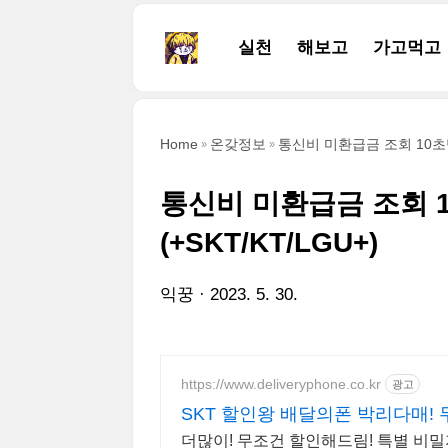
본문 바로가기
실천
해보고
가고먹고
Home
온갖정보
통신비 미환급금 조회 10초만에
통신비 미환급금 조회 
(+SKT/KT/LGU+)
익꿍
2023. 5. 30.
https://www.deliveryphone.co.kr
광고
SKT 할인왕 배달의폰 박리다매! 
더많이! 무조건 할인해드림! 특별 비밀