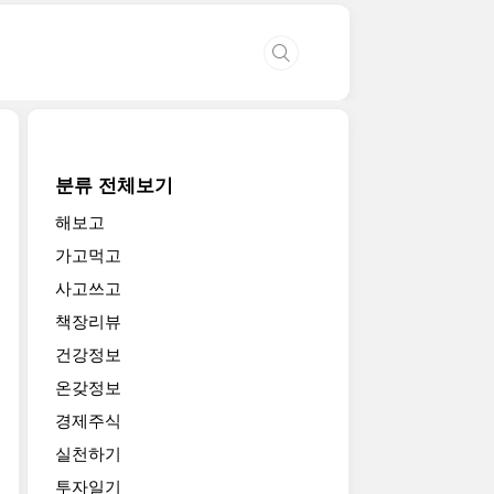
분류 전체보기
해보고
가고먹고
사고쓰고
책장리뷰
건강정보
온갖정보
경제주식
실천하기
투자일기