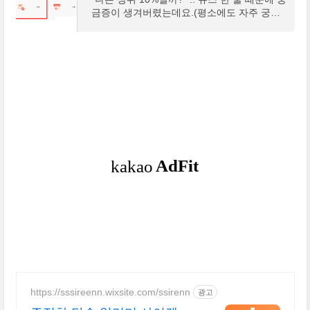
금증이 생겨버렸는데요.(평소에도 자주 궁금
해함)얼마 전 나라에서 민생지원금(민생 소비
쿠폰)관련 뉴스가 나왔는데, "소득 상위 10%
는 제외"라는 문
https://sssireenn.wixsite.com/ssirenn
광고