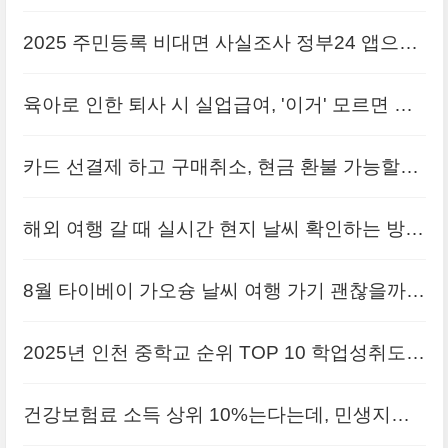
받는 신청 방법
2025 주민등록 비대면 사실조사 정부24 앱으로
참여하는 방법
육아로 인한 퇴사 시 실업급여, '이거' 모르면 받
기 어렵습니다!
카드 선결제 하고 구매취소, 현금 환불 가능할까
요? 경험담 공유할게요!
해외 여행 갈 때 실시간 현지 날씨 확인하는 방법
소개할게요
8월 타이베이 가오슝 날씨 여행 가기 괜찮을까?
추천 명소와 준비물
2025년 인천 중학교 순위 TOP 10 학업성취도
특목고 진학률 종합평가
건강보험료 소득 상위 10%는다는데, 민생지원