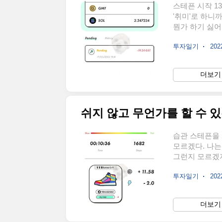
스테픈 시작 1
'취미'로 하니까
뭔가 하기 싫어
고는 매일매일 
투자일기
2022
하고 있는데 1
하고 매일 수리
(stepN) 알
더보기 
면서 'M2E(M
을 확장시켜서 
쉬지 않고 무언가를 할 수 
습관 스테픈을
모르겠다. 나
그런지 모르겠
론 내가 어차피
투자일기
2022
자동으로 되기 
해버렸다. 스테픈
라는 것을 알게 
더보기 
돈을 번다는 개
운동을 하는 것에