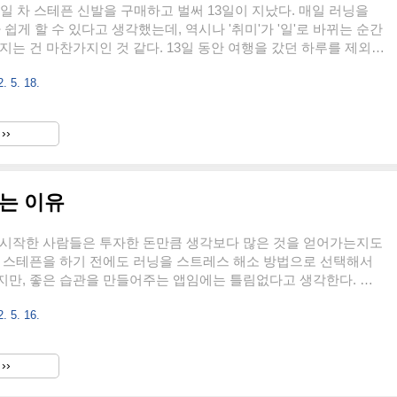
3일 차 스테픈 신발을 구매하고 벌써 13일이 지났다. 매일 러닝을
 쉽게 할 수 있다고 생각했는데, 역시나 '취미'가 '일'로 바뀌는 순간
지는 건 마찬가지인 것 같다. 13일 동안 여행을 갔던 하루를 제외하
뛰면서 GST 채굴을 하고 있다. 평균적으로 하루에 4만 원을 채굴
. 5. 18.
3일이면 적어도 50만 원을 멘징 했어야 정상인데 신발 업그레이드
하면서 하다 보니 생각보다 멘징 기간이 길어지는 것 같다. 스테픈
아보고 GST 채굴해서 돈 벌어보자 스테픈(stepN)이라는 것을 알게 되
››
ove To Earn)'에 대해 알게 되었다. 걷거나 뛰면서 돈을 번다는 개념
지금 엄청난 열풍을 일으..
있는 이유
 시작한 사람들은 투자한 돈만큼 생각보다 많은 것을 얻어가는지도
는 스테픈을 하기 전에도 러닝을 스트레스 해소 방법으로 선택해서
지만, 좋은 습관을 만들어주는 앱임에는 틀림없다고 생각한다. 물
 러닝을 하는 사람인 데다가 신발도 '러너'를 구매해서 동기부여가
. 5. 16.
때문에 무조건 옷 갈아입고 밖으로 나갈 수밖에 없도록 돈을 투자
(stepN) 알아보고 GST 채굴해서 돈 벌어보자 스테픈(stepN)이
되면서 'M2E(Move To Earn)'에 대해 알게 되었다. 걷거나 뛰면서
››
념을 확장시켜서 지금 엄청난 열풍을 일으키고 있는 앱이다. 그저
서만 ikggung.kr 위의 글에서도 언급했던 ..