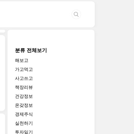
분류 전체보기
해보고
가고먹고
사고쓰고
책장리뷰
건강정보
온갖정보
경제주식
실천하기
투자일기