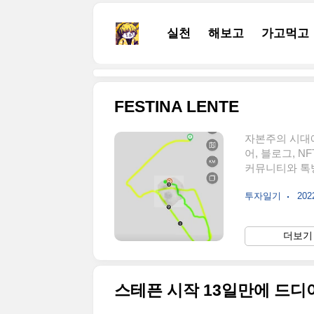
본문 바로가기
실천
해보고
가고먹고
FESTINA LENTE
자본주의 시대
어, 블로그, 
커뮤니티와 톡방
흘러서 피곤할 
투자일기
2022
정보가 너무 넘
드시 해야 한다
다. Festin
더보기 
판사 사전 뜻풀
어 단어장 제공 en
스테픈 시작 13일만에 드디어