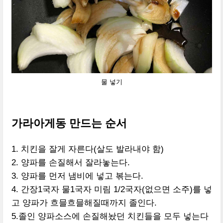
물 넣기
가라아게동 만드는 순서
1. 치킨을 잘게 자른다(살도 발라내야 함)
2. 양파를 손질해서 잘라놓는다.
3. 양파를 먼저 냄비에 넣고 볶는다.
4. 간장1국자 물1국자 미림 1/2국자(없으면 소주)를 넣
고 양파가 흐믈흐믈해질때까지 졸인다.
5.졸인 양파소스에 손질해놨던 치킨들을 모두 넣는다