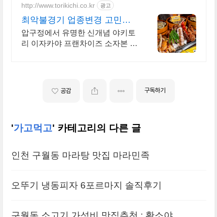
http://www.torikichi.co.kr
광고
최악불경기 업종변경 고민해
결 아직도 창업 망설이시나요?
압구정에서 유명한 신개념 야키토
리 이자카야 프랜차이즈 소자본 최
소비용 업종변경창업 업력 5년차
일본식 야키토리 이자카야, 토리키
치 창업하세요
구독하기
공감
'
가고먹고
' 카테고리의 다른 글
인천 구월동 마라탕 맛집 마라민족
오뚜기 냉동피자 6포르마지 솔직후기
구월동 소고기 가성비 맛집추천 : 황소야