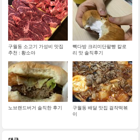
구월동 소고기 가성비 맛집
빽다방 크리미단팥빵 칼로
추천 : 황소야
리 맛 솔직후기
노브랜드버거 솔직한 후기
구월동 배달 맛집 걸작떡볶
이