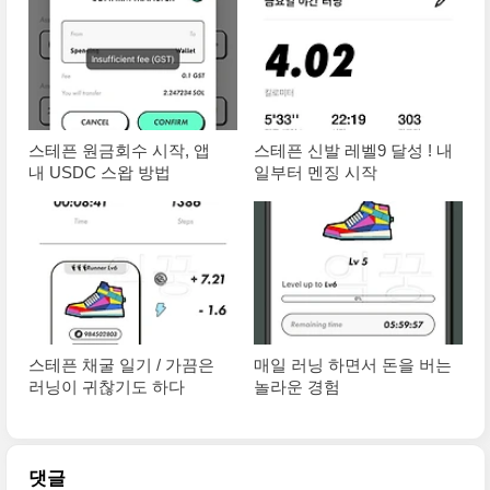
스테픈 원금회수 시작, 앱
스테픈 신발 레벨9 달성 ! 내
내 USDC 스왑 방법
일부터 멘징 시작
스테픈 채굴 일기 / 가끔은
매일 러닝 하면서 돈을 버는
러닝이 귀찮기도 하다
놀라운 경험
댓글