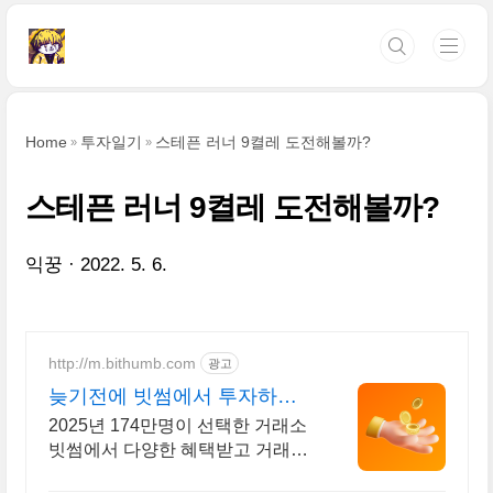
본문 바로가기
Home
투자일기
스테픈 러너 9켤레 도전해볼까?
스테픈 러너 9켤레 도전해볼까?
익꿍
2022. 5. 6.
http://m.bithumb.com
광고
늦기전에 빗썸에서 투자하세
요 신규 가입 시 5만원 혜택
2025년 174만명이 선택한 거래소
빗썸에서 다양한 혜택받고 거래하
세요