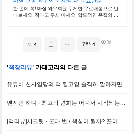
마셜 쿠팡 와우회원 30일 내 무료반품
한 손에 쏙! 마셜 와우회원 무제한 무료배송으로 만
나보세요. 작다고 무시 마세요! 압도적인 음질의 미
니스피커, 공간을 채워보세요.
구독하기
4
'
책장리뷰
' 카테고리의 다른 글
유튜버 신사임당의 책 킵고잉 솔직히 말하자면
벤자민 하디 - 최고의 변화는 어디서 시작되는가
(feat.환경의 중요성)
[책리뷰]시크릿 - 론다 번 / 핵심이 뭘까? 끌어당
김은 무조건 좋을까?