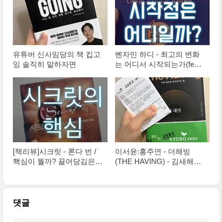
유튜버 신사임당의 책 킵고
벤자민 하디 - 최고의 변화
잉 솔직히 말하자면
는 어디서 시작되는가(feat.
환경의 중요성)
[책리뷰]시크릿 - 론다 번 /
이서윤:홍주연 - 더해빙
핵심이 뭘까? 끌어당김은
(THE HAVING) - 김새해작
무조건 좋을까?
가님 추천도서
댓글