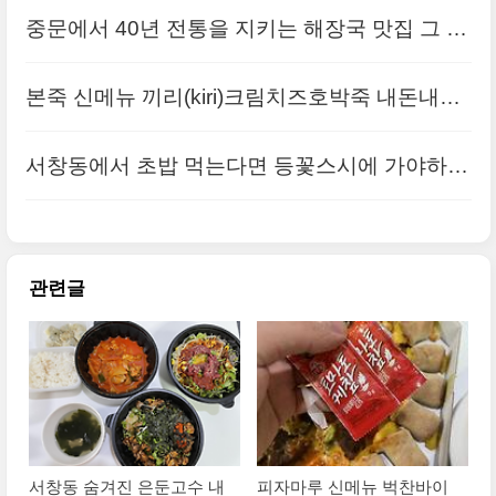
중문에서 40년 전통을 지키는 해장국 맛집 그 이
유는 뭘까?
본죽 신메뉴 끼리(kiri)크림치즈호박죽 내돈내산
후기
서창동에서 초밥 먹는다면 등꽃스시에 가야하는
이유
관련글
서창동 숨겨진 은둔고수 내
피자마루 신메뉴 벅찬바이