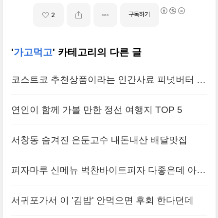
구독하기
2
'
가고먹고
' 카테고리의 다른 글
코스트코 추천상품이라는 인간사료 피넛버터 프
레첼 솔직후기
연인이 함께 가볼 만한 정선 여행지 TOP 5
서창동 숨겨진 은둔고수 내돈내산 배달맛집
피자마루 신메뉴 벅찬바이트피자 다좋은데 아쉬
웠던 부분
서귀포가서 이 '김밥' 안먹으면 후회 한다던데