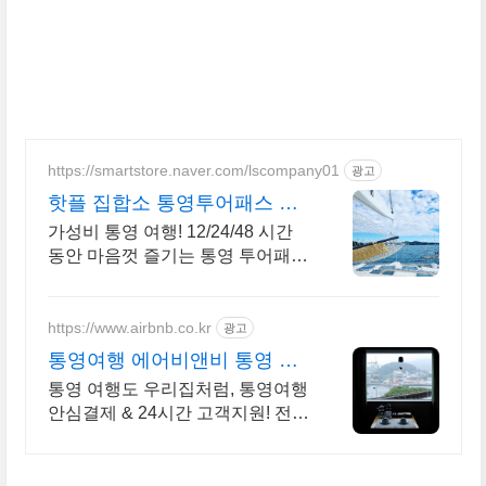
https://smartstore.naver.com/lscompany01
광고
핫플 집합소 통영투어패스 통
영 여행지도 제공
가성비 통영 여행! 12/24/48 시간
동안 마음껏 즐기는 통영 투어패
스! 통영 핫플 부터 카페까지 프리
패스!
https://www.airbnb.co.kr
광고
통영여행 에어비앤비 통영 인
기숙소 둘러보기
통영 여행도 우리집처럼, 통영여행
안심결제 & 24시간 고객지원! 전용
테라스와 바비큐 그릴이 제공되는
숙소를 예약하세요.