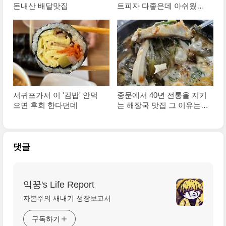
돈내산 배달맛집
트피자 다좋은데 아쉬웠던
부분
서귀포가서 이 '김밥' 안먹
중문에서 40년 전통을 지키
으면 후회 한다던데
는 해장국 맛집 그 이유는
뭘까?
댓글
익꿍's Life Report
자본주의 새내기 성장보고서
구독하기