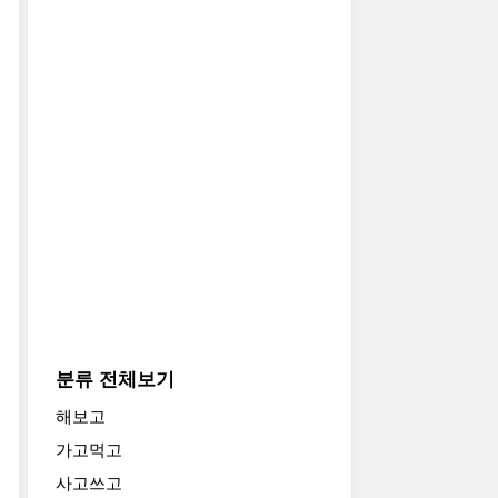
분류 전체보기
해보고
가고먹고
사고쓰고