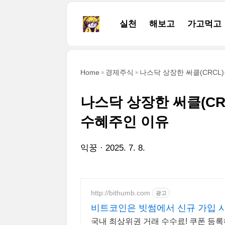
본문 바로가기
실천
해보고
가고먹고
Home
경제주식
나스닥 상장한 써클(CRC
나스닥 상장한 써클(C
수혜주인 이유
익꿍
2025. 7. 8.
http://bithumb.com
광고
비트코인은 빗썸에서 신규 가입 시
국내 최상위권 거래 수수료! 쿠폰 등