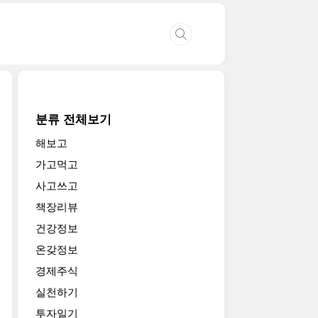
분류 전체보기
해보고
가고먹고
사고쓰고
책장리뷰
건강정보
온갖정보
경제주식
실천하기
투자일기