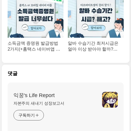
소득금액 증명원 발급방법
알바 수습기간 최저시급은
2가지(+홈택스 네이버앱 전
얼마 이상 받아야 할까?
자증명서)
(+조건 해고)
댓글
익꿍's Life Report
자본주의 새내기 성장보고서
구독하기