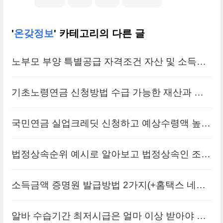
'
온갖정보
' 카테고리의 다른 글
노부모 부양 특별공급 자격조건 자산 및 소득기
준
기초노령연금 신청방법 수급 가능한 재산과 나
이는?(+국민연금)
국민연금 실업크레딧 신청하고 예상수령액 높이
는 방법(+실업급여)
법정상속순위 예시로 알아보고 법정상속인 조건
확인하자
소득금액 증명원 발급방법 2가지(+홈택스 네이
버앱 전자증명서)
알바 수습기간 최저시급은 얼마 이상 받아야 할