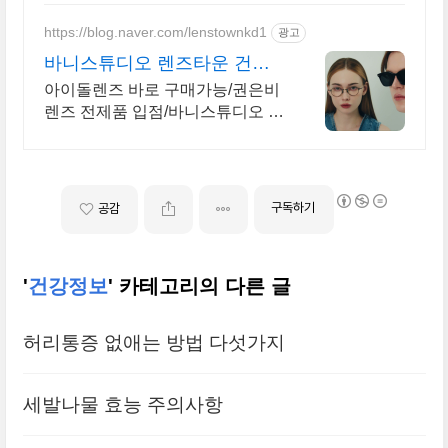
https://blog.naver.com/lenstownkd1
광고
바니스튜디오 렌즈타운 건대
점
아이돌렌즈 바로 구매가능/권은비
렌즈 전제품 입점/바니스튜디오 안
경/아이샤렌즈
구독하기
공감
'
건강정보
' 카테고리의 다른 글
허리통증 없애는 방법 다섯가지
세발나물 효능 주의사항