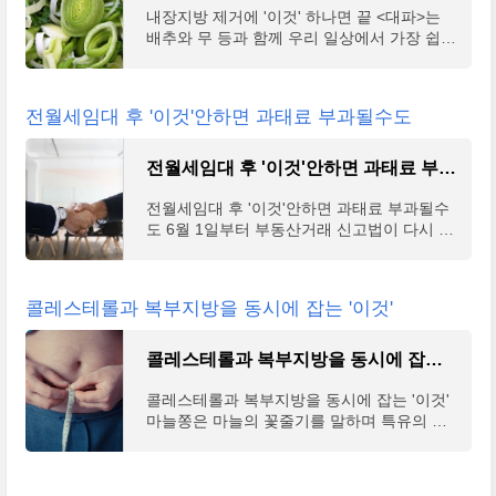
내장지방 제거에 '이것' 하나면 끝 <대파>는
배추와 무 등과 함께 우리 일상에서 가장 쉽게
접할 수 있는 채소이다. 특유의 향과 매운맛이
대파의 특징이며, 국이나 볶음, 조림 등 다양
한 요리에
전월세임대 후 '이것'안하면 과태료 부과될수도
전월세임대 후 '이것'안하면 과태료 부과될수도
전월세임대 후 '이것'안하면 과태료 부과될수
도 6월 1일부터 부동산거래 신고법이 다시 바
뀐다고 한다. 주택을 임대차했을때 반드시 신
고를 하도록 하고 있는데 만약 허위로 신고했
거나 신고하
콜레스테롤과 복부지방을 동시에 잡는 '이것'
콜레스테롤과 복부지방을 동시에 잡는 '이것'
콜레스테롤과 복부지방을 동시에 잡는 '이것'
마늘쫑은 마늘의 꽃줄기를 말하며 특유의 향
과 아삭한 식감으로 많은 사람들이 사랑하는
식재료 중 하나다. 본초강목에 의하면 산삼으
로 불렸던