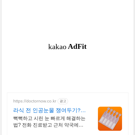
https://doctornow.co.kr
광고
라식 전 인공눈물 쟁여두기? 6
통 이상 한번에 처방 가능
뻑뻑하고 시린 눈 빠르게 해결하는
법? 전화 진료받고 근처 약국에서
픽업하기