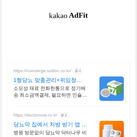
https://concierge.soldoc.co.kr/
광고
1형당뇨 맞춤관리+위임청구
복잡한 청구 절차 ZERO
소모성 재료 전화한통으로 정기배
송 최소금액결제, 필요하면 인슐린
처방까지 한번에!
https://doctornow.co.kr
광고
당뇨약 집에서 처방 받기 앱 다
운로드 800만 돌파!
병원 방문없이 당뇨약 닥터나우 비